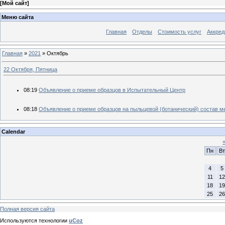
[
Мой сайт
]
Меню сайта
Главная
Отделы
Стоимость услуг
Аккред
Главная
»
2021
»
Октябрь
22 Октября, Пятница
08:19
Объявление о приеме образцов в Испытательный Центр
08:18
Объявление о приеме образцов на пыльцевой (ботанический) состав м
Calendar
Пн
Вт
4
5
11
12
18
19
25
26
Полная версия сайта
Используются технологии
uCoz