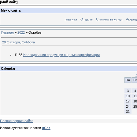
[
Мой сайт
]
Меню сайта
Главная
Отделы
Стоимость услуг
Аккред
Главная
»
2022
»
Октябрь
29 Октября, Суббота
11:55
Исследования продукции с целью сертификации
Calendar
Пн
Вт
3
4
10
11
17
18
24
25
31
Полная версия сайта
Используются технологии
uCoz