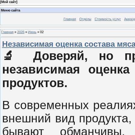
[
Мой сайт
]
Меню сайта
Главная
Отделы
Стоимость услуг
Аккред
Главная
»
2026
»
Июнь
»
02
Независимая оценка состава мяс
🔬
Доверяй, но пр
независимая оценка
продуктов.
В современных реалия
внешний вид продукта, 
бывают обманчивы. 