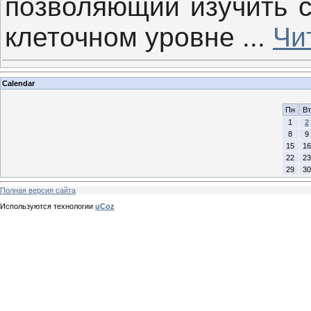
позволяющий изучить с
клеточном уровне
...
Чи
Calendar
Пн
Вт
1
2
8
9
15
16
22
23
29
30
Полная версия сайта
Используются технологии
uCoz